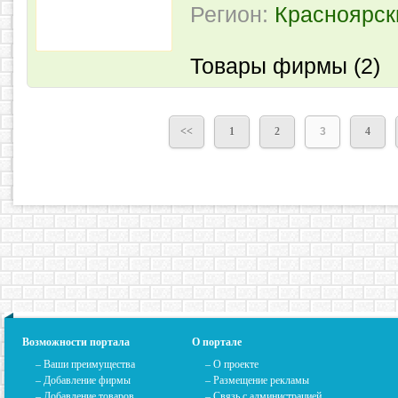
Регион:
Красноярск
Товары фирмы (2)
<<
1
2
3
4
Возможности портала
О портале
– Ваши преимущества
–
О проекте
– Добавление фирмы
– Размещение рекламы
– Добавление товаров
–
Связь с администрацией