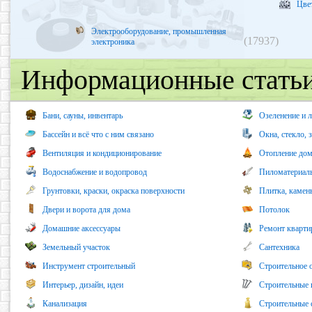
Цве
Электрооборудование, промышленная
(17937)
электроника
Информационные статьи
Бани, сауны, инвентарь
Озеленение и 
Бассейн и всё что с ним связано
Окна, стекло, 
Вентиляция и кондиционирование
Отопление до
Водоснабжение и водопровод
Пиломатериалы
Грунтовки, краски, окраска поверхности
Плитка, камен
Двери и ворота для дома
Потолок
Домашние аксессуары
Ремонт кварти
Земельный участок
Сантехника
Инструмент строительный
Строительное 
Интерьер, дизайн, идеи
Строительные 
Канализация
Строительные 