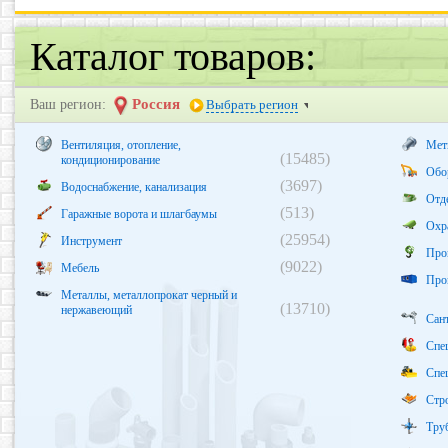
Каталог товаров:
Россия
Ваш регион:
Выбрать регион
Вентиляция, отопление,
Мети
(15485)
кондиционирование
Обо
(3697)
Водоснабжение, канализация
Отд
(513)
Гаражные ворота и шлагбаумы
Охр
(25954)
Инструмент
Про
(9022)
Мебель
Про
Металлы, металлопрокат черный и
(13710)
нержавеющий
Сан
Спе
Спе
Стр
Тру