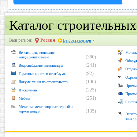
Каталог строительны
Россия
Ваш регион:
Выбрать регион
Вентиляция, отопление,
Метизы
(360)
кондиционирование
Оборуд
(241)
Водоснабжение, канализация
Отдело
(92)
Гаражные ворота и шлагбаумы
Охрана
(106)
Документация по строительству
Промыш
(225)
Инструмент
Промыш
(251)
Мебель
Сантех
Металлы, металлопрокат черный и
(135)
нержавеющий
Электр
электр