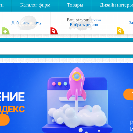
ти
Каталог фирм
Товары
Дизайн интерь
Ваш регион:
Россия
Добавить фирму
З
Выбрать регион