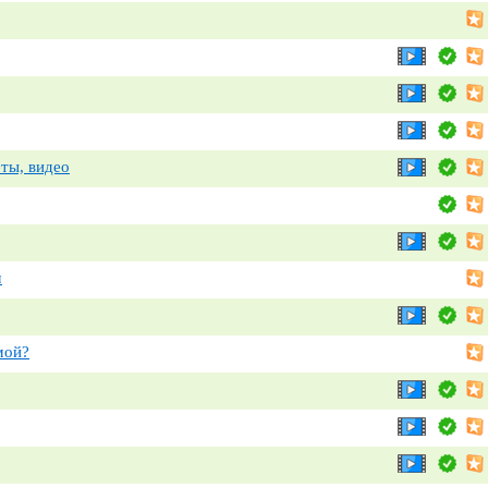
ты, видео
м
мой?