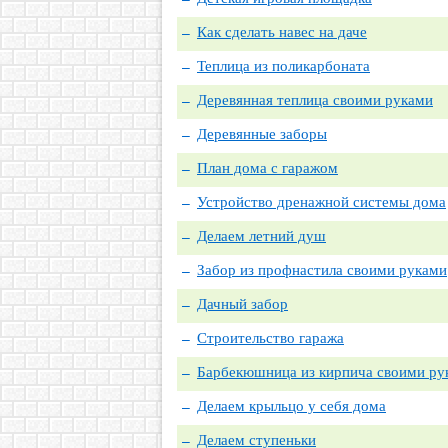
Как сделать навес на даче
Теплица из поликарбоната
Деревянная теплица своими руками
Деревянные заборы
План дома с гаражом
Устройство дренажной системы дома
Делаем летний душ
Забор из профнастила своими руками
Дачный забор
Строительство гаража
Барбекюшница из кирпича своими ру
Делаем крыльцо у себя дома
Делаем ступеньки