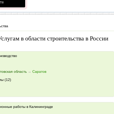
та
ьства
лугам в области строительства в России
оизводство
товская область
→
Саратов
ы (12)
ионные работы в Калининграде