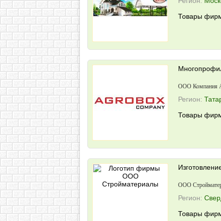
Регион:
Моск
Товары фирм
Многопрофил
ООО Компания
Регион:
Тата
Товары фирм
Изготовлени
ООО Строймате
Регион:
Свер
Товары фирм