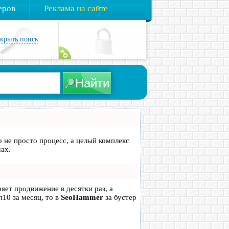
еров
Реклама на сайте
акрыть поиск
о не просто процесс, а целый комплекс
ах.
ряет продвижение в десятки раз, а
п10 за месяц, то в
SeoHammer
за бустер