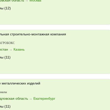
овская область
→
Москва
ы (12)
ьная строительно-монтажная компания
 АГРОБОКС
рстан
→
Казань
ы (11)
е металлических изделий
риалы
дловская область
→
Екатеринбург
ы (11)