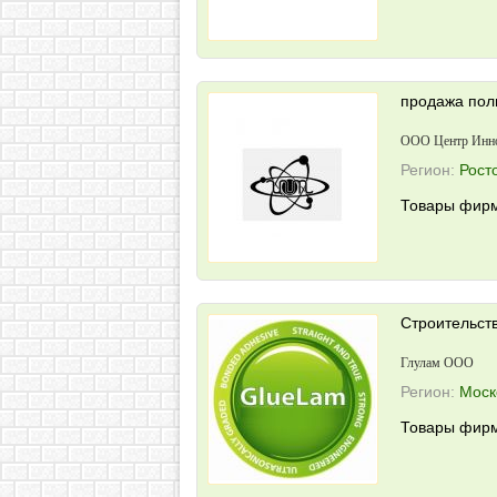
продажа пол
ООО Центр Инно
Регион:
Рост
Товары фирм
Строительст
Глулам ООО
Регион:
Моск
Товары фирм