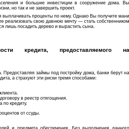
населения и большие инвестиции в сооружение дома. В
зни, но так и не завершить проект.
я выплачивать проценты по нему. Однако Вы получите ман
ете реализовать свою давнюю мечту — стать собственнико
я лишь посадить дерево и вырастить сына.
ности кредита, предоставляемого н
. Предоставляя займы под постройку дома, банки берут н
дита, а страхуют эти риски тремя способами:
клиента.
 договору в реестр отягощения.
 по кредиту.
роцентов от ссуды.
телей и предмета обеспечения. Без выполнения данног