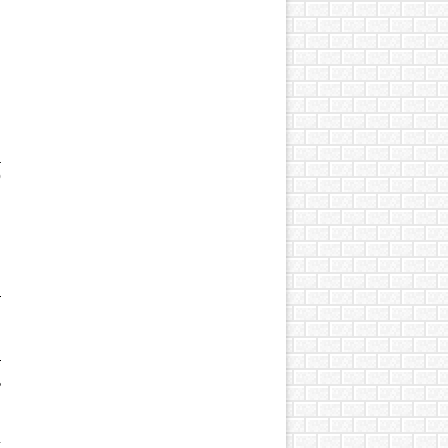
а
о
м
и
и
т
.
т
ь
и
х