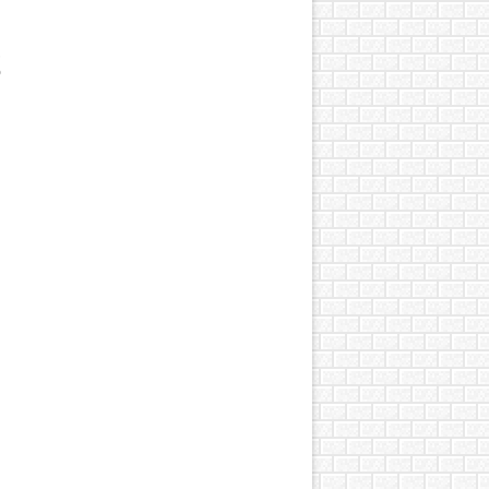
я
,
о
и
.