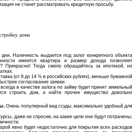
зация не станет рассматривать кредитную просьбу.
стройку дома
дни. Наличность выдается под залог конкретного объект
нности имеется квартира и размер дохода позволяе
? Прекрасно! Тогда смело обращайтесь за ипотекой, н
атках.
авка (от 8 до 14 % в российских рублях), меньше бумажно
быстрое согласование заявки.
всегда в качестве залога по займу будет принят земельны
ется строить дом, а найти прочее имущество довольн
ы.
Очень популярный вид ссуды, максимально удобный дл
урсы, даже не спросив, на какие цели они будут потрачены
личности.
орой явно будет недостаточно для покрытия всех расходо