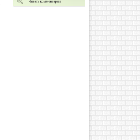
Читать комментарии
т
ы
ь
е
м
а
!
о
о
е
—