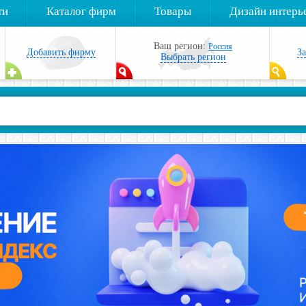
ти
Каталог фирм
Товары
Дизайн интерь
Ваш регион:
Россия
Добавить фирму
З
Выбрать регион