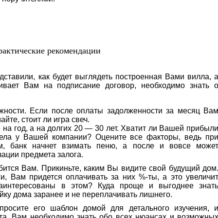
практические рекомендации
ставили, как будет выглядеть построенная Вами вилла, 
гивает Вам на подписание договор, необходимо знать 
жности. Если после оплаты задолженности за месяц Ва
йте, стоит ли игра свеч.
 на год, а на долгих 20 — 30 лет. Хватит ли Вашей прибыл
дела у Вашей компании? Оцените все факторы, ведь пр
м, банк начнет взимать пеню, а после и вовсе може
ации предмета залога.
бится Вам. Прикиньте, каким Вы видите свой будущий дом
и, Вам придется оплачивать за них %-ты, а это увеличи
заинтересованы в этом? Куда проще и выгоднее знат
йку дома заранее и не переплачивать лишнего.
просите его шаблон домой для детального изучения, 
ста. Вам необходимо знать обо всех нюансах и возможны