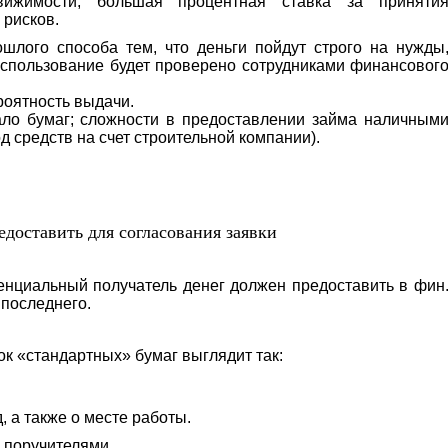
вижимости; большая процентная ставка за приняти
 рисков.
шлого способа тем, что деньги пойдут строго на нужды
 использование будет проверено сотрудниками финансовог
роятность выдачи.
ало бумаг; сложности в предоставлении займа наличным
д средств на счет строительной компании).
едоставить для согласования заявки
енциальный получатель денег должен предоставить в фин
 последнего.
ок «стандартных» бумаг выглядит так:
, а также о месте работы.
 поручителями.