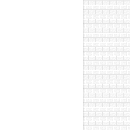
ы
и
м
а
а
о