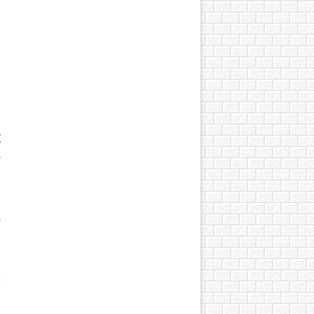
а
т
о
й
й
о
я
;
в