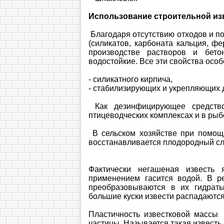
Использование строительной из
Благодаря отсутствию отходов и п
(силикатов, карбоната кальция, фе
производстве растворов и бет
водостойкие. Все эти свойства осо
- силикатного кирпича,
- стабилизирующих и укрепляющих 
Как дезинфицирующее средство
птицеводческих комплексах и в рыб
В сельском хозяйстве при помощ
восстанавливается плодородный сл
Фактически негашеная известь 
применением гасится водой. В р
преобразовываются в их гидраты
большие куски извести распадаются
Пластичность известковой массы 
частицы. Называется такая известь