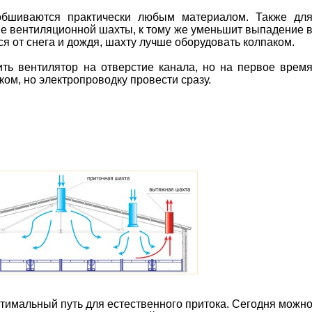
бшиваются практически любым материалом. Также дл
ие вентиляционной шахты, к тому же уменьшит выпадение 
ся от снега и дождя, шахту лучше оборудовать колпаком.
ить вентилятор на отверстие канала, но на первое врем
ом, но электропроводку провести сразу.
птимальный путь для естественного притока. Сегодня можн