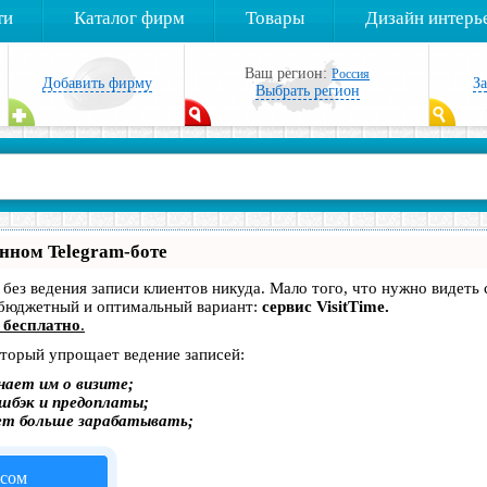
ти
Каталог фирм
Товары
Дизайн интерь
Ваш регион:
Россия
Добавить фирму
З
Выбрать регион
енном Telegram-боте
— без ведения записи клиентов никуда. Мало того, что нужно видеть
 бюджетный и оптимальный вариант:
сервис VisitTime.
 бесплатно
.
оторый упрощает ведение записей:
нает им о визите;
эшбэк и предоплаты;
ет больше зарабатывать;
исом