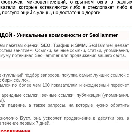
форточек, микровентиляций, открытием окна в разны
ватели, которые вставляются либо в стеклопакет, либо 
, поступающий с улицы, но достаточно дороги.
ДОЙ - Уникальные возможности от SeoHammer
ем пакетам оценки:
SEO, Трафик и SMM.
SeoHammer делает
остым занятием. Ссылки, вечные ссылки, статьи, упоминания,
симуму потенциал SeoHammer для продвижения вашего сайта.
ектуальный подбор запросов, покупка самых лучших ссылок с
х бирж ссылок.
сылок по более чем 100 показателям и ежедневный пересчет
арендные ссылки, вечные ссылки, публикации (упоминания,
ы).
ли падение, а также запросы, на которые нужно обратить
хнологию
Буст
, она ускоряет продвижение в десятки раз, а
 течение первых 7 дней.
 продвижение