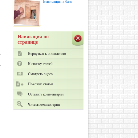
Вентиляция в бане
с
и
и
,
Навигация по
1
н
странице
е
н
Вернуться к оглавлению
/
с
К списку статей
/
Смотреть видео
Похожие статьи
Оставить комментарий
Читать комментарии
а
,
м
а
а