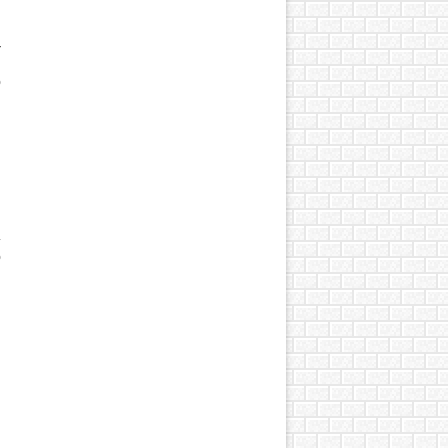
.
-
м
о
»
о