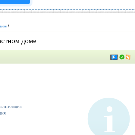
/
ание
астном доме
вентиляция
ция