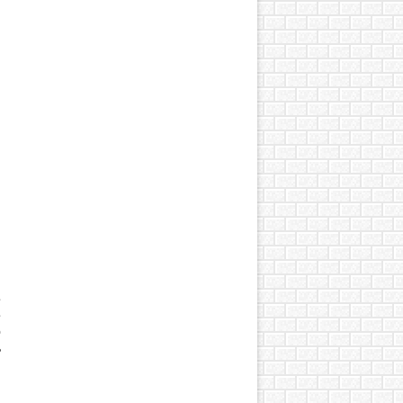
е
е
о
ь