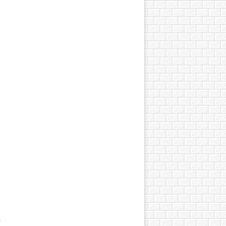
я
в
я
о