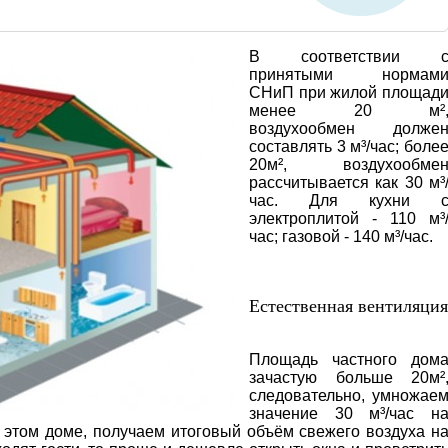
В соответствии 
принятыми нормам
СНиП при жилой площад
менее 20 м²
воздухообмен долже
составлять 3 м³/час; боле
20м², воздухообме
рассчитывается как 30 м³
час. Для кухни 
электроплитой - 110 м³
час; газовой - 140 м³/час.
Естественная вентиляция
Площадь частного дом
зачастую больше 20м²
следовательно, умножае
значение 30 м³/час н
 этом доме, получаем итоговый объём свежего воздуха н