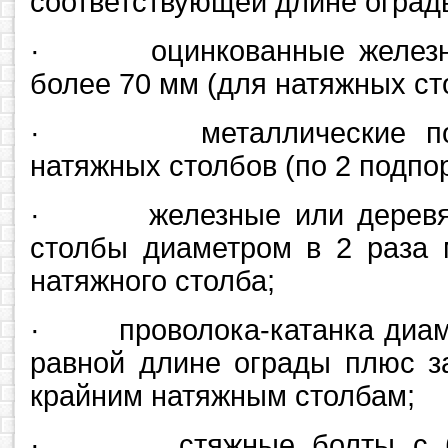
соответствующей длине оград
· оцинкованные железны
более 70 мм (для натяжных ст
· металлические подп
натяжных столбов (по 2 подпо
· железные или деревян
столбы диаметром в 2 раза 
натяжного столба;
· проволока-катанка диаме
равной длине ограды плюс з
крайним натяжным столбам;
· стяжные болты с бо