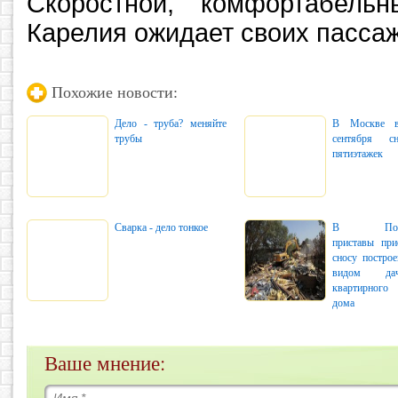
Скоростной, комфортабель
Карелия ожидает своих пасса
Похожие новости:
Дело - труба? меняйте
В Москве в
трубы
сентября с
пятиэтажек
Сварка - дело тонкое
В Подмо
приставы при
сносу постро
видом да
квартирног
дома
Ваше мнение: