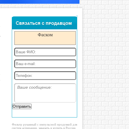
в
Фаском
3
Фильтр рукавный с импульсной продувкой для
систем аспирации, заказать и купить в России.