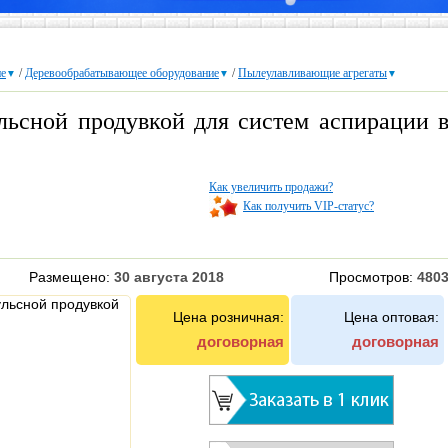
е
/
Деревообрабатывающее оборудование
/
Пылеулавливающие агрегаты
▼
▼
▼
льсной продувкой для систем аспирации 
Как увеличить продажи?
Как получить VIP-статус?
Размещено:
30 августа 2018
Просмотров:
480
Цена розничная:
Цена оптовая:
договорная
договорная