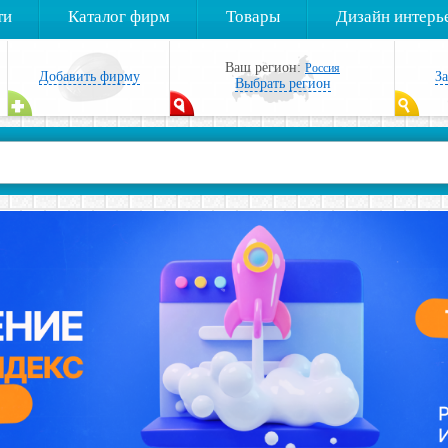
ти
Каталог фирм
Товары
Дизайн интерь
Ваш регион:
Россия
Добавить фирму
З
Выбрать регион