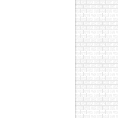
:
и
и
е
о
м
я
ы
и
и
е
я