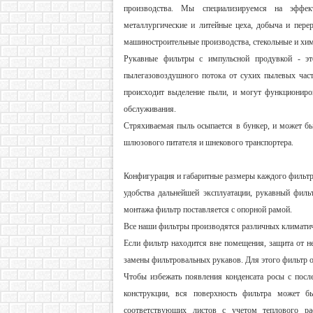
производства. Мы специализируемся на эффе
металлургические и литейные цеха, добыча и пере
машиностроительные производства, стекольные и хими
Рукавные фильтры с импульсной продувкой - это
пылегазовоздушного потока от сухих пылевых част
происходит выделение пыли, и могут функциониро
обслуживания.
Стряхиваемая пыль осыпается в бункер, и может бы
шлюзового питателя и шнекового транспортера.
Конфигурация и габаритные размеры каждого фильтр
удобства дальнейшей эксплуатации, рукавный фил
монтажа фильтр поставляется с опорной рамой.
Все наши фильтры производятся различных климатич
Если фильтр находится вне помещения, защита от н
замены фильтровальных рукавов. Для этого фильтр
Чтобы избежать появления конденсата росы с посл
конструкции, вся поверхность фильтра может б
соответствующих листов с учетом теплового ра