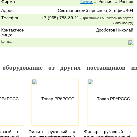
Фирма:
→
Россия
→
Россия
Фаском
Адрес:
Светлановский проспект, 2, офис 404
Телефон:
+7 (965) 788-89-11
(При звонке сошлитесь на портал
Лобзиков.ру)
Контактное
Дроботов Николай
лицо:
E-mail:
 оборудование от других поставщиков и
кавный с
Фильтр рукавный с
Фильтр рукавный с
продувкой
импульсной продувкой
импульсной продувкой