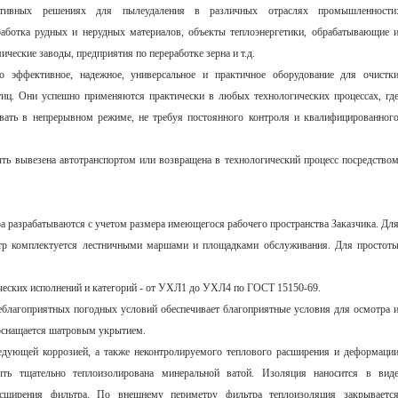
ктивных решениях для пылеудаления в различных отраслях промышленности
работка рудных и нерудных материалов, объекты теплоэнергетики, обрабатывающие 
ческие заводы, предприятия по переработке зерна и т.д.
 эффективное, надежное, универсальное и практичное оборудование для очистк
иц. Они успешно применяются практически в любых технологических процессах, гд
вать в непрерывном режиме, не требуя постоянного контроля и квалифицированног
ть вывезена автотранспортом или возвращена в технологический процесс посредство
а разрабатываются с учетом размера имеющегося рабочего пространства Заказчика. Дл
ьтр комплектуется лестничными маршами и площадками обслуживания. Для простот
еских исполнений и категорий - от УХЛ1 до УХЛ4 по ГОСТ 15150-69.
еблагоприятных погодных условий обеспечивает благоприятные условия для осмотра 
 оснащается шатровым укрытием.
едующей коррозией, а также неконтролируемого теплового расширения и деформаци
ыть тщательно теплоизолирована минеральной ватой. Изоляция наносится в вид
сширения фильтра. По внешнему периметру фильтра теплоизоляция закрываетс