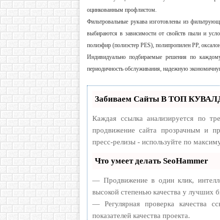
оцинкованным профлистом.
Фильтровальные рукава изготовлены из фильтрующе
выбираются в зависимости от свойств пыли и усло
полиэфир (полиэстер PES), полипропилен PP, оксалон
Индивидуально подбираемые решения по каждому
периодичность обслуживания, надежную экономичну
Забиваем Сайты В ТОП КУВАЛД
Каждая ссылка анализируется по тр
продвижение сайта прозрачным и пр
пресс-релизы - используйте по макси
Что умеет делать SeoHammer
— Продвижение в один клик, интелл
высокой степенью качества у лучших б
— Регулярная проверка качества с
показателей качества проекта.