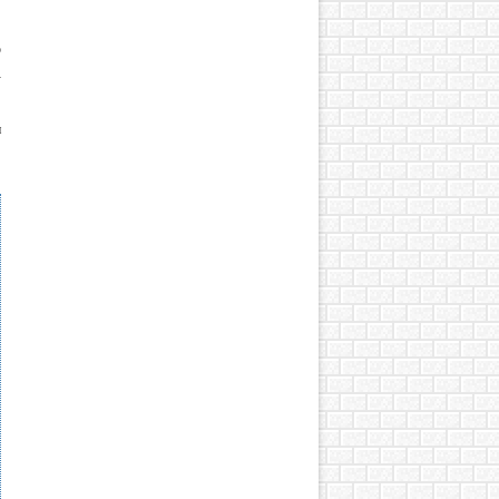
о
-
и