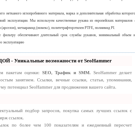
го нетканого иглопробивного материала, марка и дополнительная обработка которог
вий эксплуатации. Мы используем качественные рукава из европейских материалов 
 (арселон), метаарамид (номекс), политетрафторэтилен PTFE, полиимид PI.
 фильтру обеспечивают длительный срок службы рукавов, минимальный объем 
ю эксплуатацию
ОЙ - Уникальные возможности от SeoHammer
ем пакетам оценки:
SEO, Трафик и SMM.
SeoHammer делает
остым занятием. Ссылки, вечные ссылки, статьи, упоминания,
муму потенциал SeoHammer для продвижения вашего сайта.
ектуальный подбор запросов, покупка самых лучших ссылок с
ирж ссылок.
сылок по более чем 100 показателям и ежедневный пересчет