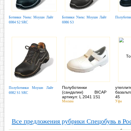
Ботинки Увекс Моушн Лайт
Ботинки Увекс Моушн Лайт
Полуботин
6984 S2 SRC
6986 S3
Полуботинки
утепли
Полуботинки Моушн Лайт
(сандалии) BICAP
базальт
6982 S1 SRC
артикул: L 2041 1S1
45
Москва
Уфа
Все предложения рубрики Спецобувь в Р