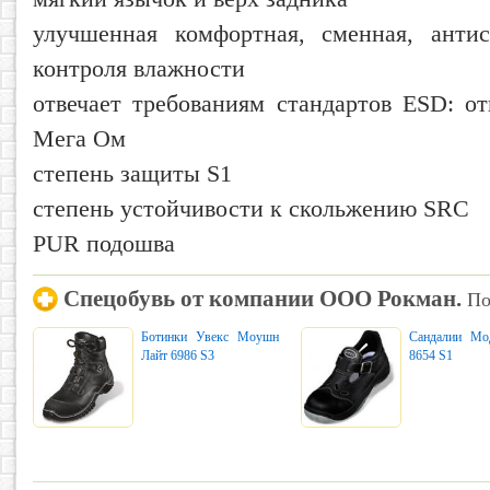
улучшенная комфортная, сменная, антис
контроля влажности
отвечает требованиям стандартов ESD: о
Мега Ом
степень защиты S1
степень устойчивости к скольжению SRС
PUR подошва
Спецобувь от компании ООО Рокман.
По
Ботинки Увекс Моушн
Сандалии Мо
Лайт 6986 S3
8654 S1