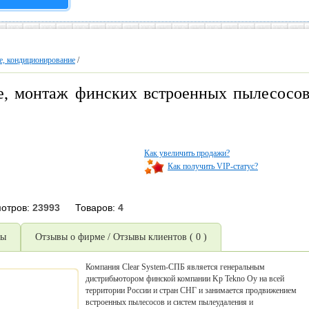
е, кондиционирование
/
ие, монтаж финских встроенных пылесосо
Как увеличить продажи?
Как получить VIP-статус?
отров:
23993
Товаров:
4
ры
Отзывы о фирме / Отзывы клиентов ( 0 )
Компания Clear System-СПБ является генеральным
дистрибьютором финской компании Kp Tekno Oy на всей
территории России и стран СНГ и занимается продвижением
встроенных пылесосов и систем пылеудаления и