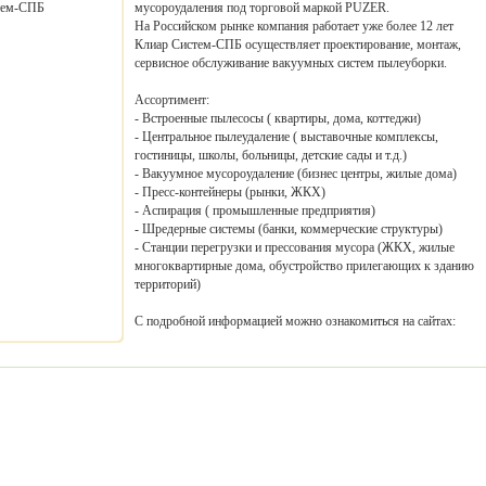
мусороудаления под торговой маркой PUZER.
На Российском рынке компания работает уже более 12 лет
Клиар Систем-СПБ осуществляет проектирование, монтаж,
сервисное обслуживание вакуумных систем пылеуборки.
Ассортимент:
- Встроенные пылесосы ( квартиры, дома, коттеджи)
- Центральное пылеудаление ( выставочные комплексы,
гостиницы, школы, больницы, детские сады и т.д.)
- Вакуумное мусороудаление (бизнес центры, жилые дома)
- Пресс-контейнеры (рынки, ЖКХ)
- Аспирация ( промышленные предприятия)
- Шредерные системы (банки, коммерческие структуры)
- Станции перегрузки и прессования мусора (ЖКХ, жилые
многоквартирные дома, обустройство прилегающих к зданию
территорий)
С подробной информацией можно ознакомиться на сайтах: