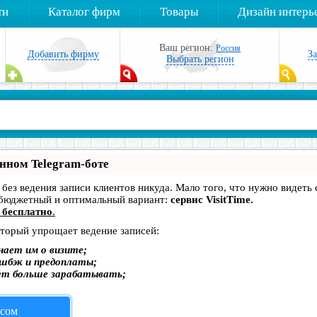
ти
Каталог фирм
Товары
Дизайн интерь
Ваш регион:
Россия
Добавить фирму
З
Выбрать регион
енном Telegram-боте
— без ведения записи клиентов никуда. Мало того, что нужно видеть
 бюджетный и оптимальный вариант:
сервис VisitTime.
 бесплатно
.
оторый упрощает ведение записей:
нает им о визите;
эшбэк и предоплаты;
ет больше зарабатывать;
исом