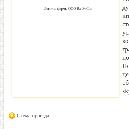
ду
шт
ст
ус
ко
гр
по
По
це
об
sk
Схема проезда