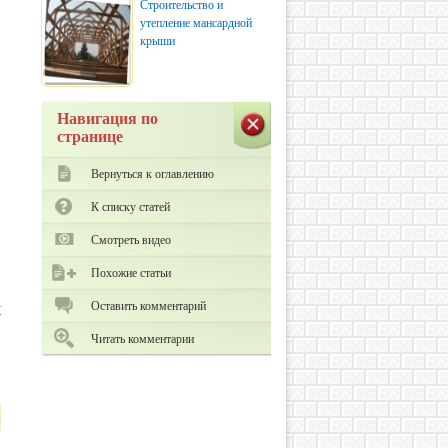
м
Строительство и
утепление мансардной
крыши
Навигация по
1
странице
и
Вернуться к оглавлению
К списку статей
Смотреть видео
Похожие статьи
я
Оставить комментарий
х
и
Читать комментарии