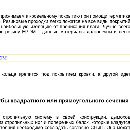
о прижимаем к кровельному покрытию при помощи герметик
м. Резиновые проходки легко ложатся на все виды покрыти
т наибольшую изоляцию от проникания влаги. Лучше всег
ую резину EPDM – данные материалы долговечны и легк
кольца крепится под покрытием кровли, а другой иде
убы квадратного или прямоугольного сечения
 стропильную систему в своей конструкции, дымохо
з стропильных ног и поперечных балок, которые кладутс
сстояния необходимо соблюдать согласно СНиП. Оно може