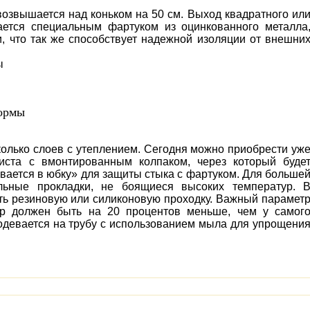
возвышается над коньком на 50 см. Выход квадратного ил
ается специальным фартуком из оцинкованного металла
, что так же способствует надежной изоляции от внешни
ы
формы
олько слоев с утеплением. Сегодня можно приобрести уж
листа с вмонтированным колпаком, через который буде
вается в юбку» для защиты стыка с фартуком. Для больше
льные прокладки, не боящиеся высоких температур. 
ть резиновую или силиконовую проходку. Важный парамет
тр должен быть на 20 процентов меньше, чем у самог
одевается на трубу с использованием мыла для упрощени