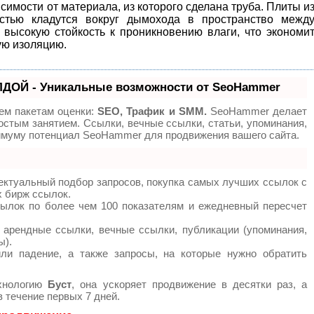
исимости от материала, из которого сделана труба. Плиты и
стью кладутся вокруг дымохода в пространство межд
 высокую стойкость к проникновению влаги, что экономи
ую изоляцию.
ДОЙ - Уникальные возможности от SeoHammer
ем пакетам оценки:
SEO, Трафик и SMM.
SeoHammer делает
остым занятием. Ссылки, вечные ссылки, статьи, упоминания,
симуму потенциал SeoHammer для продвижения вашего сайта.
ектуальный подбор запросов, покупка самых лучших ссылок с
х бирж ссылок.
сылок по более чем 100 показателям и ежедневный пересчет
арендные ссылки, вечные ссылки, публикации (упоминания,
ы).
ли падение, а также запросы, на которые нужно обратить
хнологию
Буст
, она ускоряет продвижение в десятки раз, а
 течение первых 7 дней.