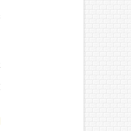
и
,
х
е
т
й
В
р
о
я