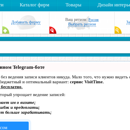
ти
Каталог фирм
Товары
Дизайн интерь
Ваш регион:
Россия
Добавить фирму
З
Выбрать регион
енном Telegram-боте
— без ведения записи клиентов никуда. Мало того, что нужно видеть
 бюджетный и оптимальный вариант:
сервис VisitTime.
 бесплатно
.
оторый упрощает ведение записей:
нает им о визите;
эшбэк и предоплаты;
ет больше зарабатывать;
исом