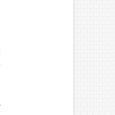
а
й
о
о
т
д
я
т