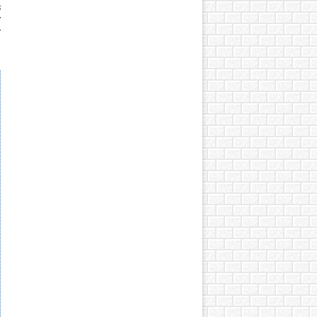
з
у
т