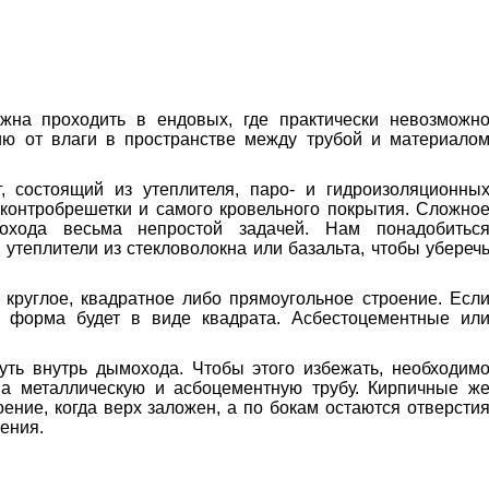
лжна проходить в ендовых, где практически невозможн
ию от влаги в пространстве между трубой и материало
, состоящий из утеплителя, паро- и гидроизоляционны
 контробрешетки и самого кровельного покрытия. Сложно
мохода весьма непростой задачей. Нам понадобитьс
утеплители из стекловолокна или базальта, чтобы убереч
 круглое, квадратное либо прямоугольное строение. Есл
е форма будет в виде квадрата. Асбестоцементные ил
нуть внутрь дымохода. Чтобы этого избежать, необходим
на металлическую и асбоцементную трубу. Кирпичные ж
ние, когда верх заложен, а по бокам остаются отверсти
рения.