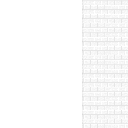
о
и
т
к
я
ь
и