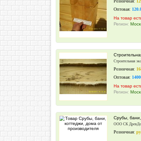
Розничная:
12
Оптовая:
120.
На товар ест
Регион:
Моск
Строительна
Строительная эк
Розничная:
16
Оптовая:
1400
На товар ест
Регион:
Моск
Срубы, бани,
ООО СК ДревД
Розничная:
р