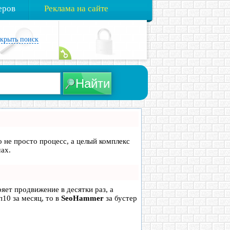
еров
Реклама на сайте
акрыть поиск
о не просто процесс, а целый комплекс
ах.
ряет продвижение в десятки раз, а
п10 за месяц, то в
SeoHammer
за бустер