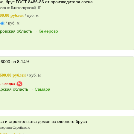
л, брус ГОСТ 8486-86 от производителя сосна
алов на Благовещенской, 1Г
00.00 рублей
/ куб. м
лей
/ куб. м
ровская область
→
Кемерово
х6000 вл 8-14%
600.00 рублей
/ куб. м
ь скидка
рская область
→
Самара
са и строительства домов из клееного бруса
спертиза Стройэкспо