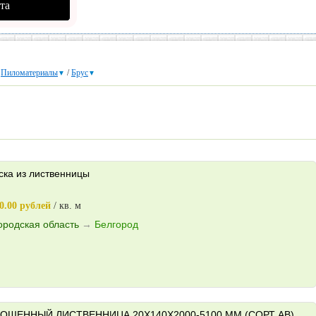
та
/
Пиломатериалы
/
Брус
▼
▼
ска из лиственницы
0.00 рублей
/ кв. м
ородская область
→
Белгород
ОШЕННЫЙ ЛИСТВЕННИЦА 20X140X2000-5100 ММ (СОРТ AB)