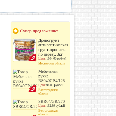
Супер предложение:
Древогрунт
антисептическая
грунт-пропитка
по дереву, 3кг
Цена:
1104.00 рублей
Московская область
Мебельная
ручка
RS040CP.4/128
Цена:
94.89 рублей
Волгоградская
область
SBR04/GR/270
Цена:
132.39 рублей
Волгоградская
область