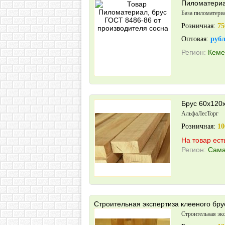
Пиломатериа
База пиломатери
Розничная:
75
Оптовая:
руб
Регион:
Кеме
Брус 60х120
АльфаЛесТорг
Розничная:
10
На товар ест
Регион:
Сама
Строительная экспертиза клееного бру
Строительная эк