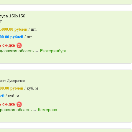
руса 150х150
Т
5000.00 рублей
/ шт.
00.00 рублей
/ шт.
ь скидка
дловская область
→
Екатеринбург
льга Дмитриевна
00.00 рублей
/ куб. м
лей
/ куб. м
ь скидка
ровская область
→
Кемерово