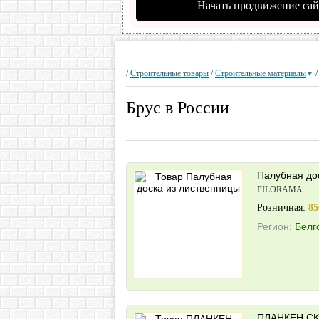
Начать продвижение сай
/
Строительные товары
/
Строительные материалы
▼
Брус в России
Палубная до
PILORAMA
Розничная:
85
Регион:
Белг
ПЛАНКЕН СК