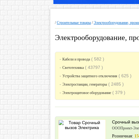
/
Строительные товары
/
Электрооборудование, пром
Электрооборудование, пр
-
( 582 )
Кабели и провода
-
( 43797 )
Светотехника
-
( 625 )
Устройства защитного отключения
-
( 2485 )
Электростанции, генераторы
-
( 379 )
Электрощитовое оборудование
Срочный выз
ОООПроект-Эле
Розничная:
15