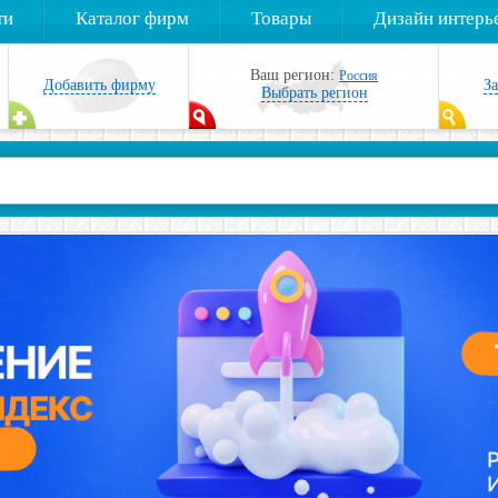
ти
Каталог фирм
Товары
Дизайн интерь
Ваш регион:
Россия
Добавить фирму
З
Выбрать регион